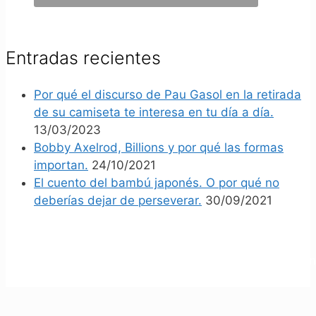
Entradas recientes
Por qué el discurso de Pau Gasol en la retirada
de su camiseta te interesa en tu día a día.
13/03/2023
Bobby Axelrod, Billions y por qué las formas
importan.
24/10/2021
El cuento del bambú japonés. O por qué no
deberías dejar de perseverar.
30/09/2021
<script async src="https://pagead2.googlesyn
     crossorigin="anonymous"></script>