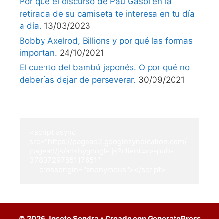
Por qué el discurso de Pau Gasol en la
retirada de su camiseta te interesa en tu día
a día.
13/03/2023
Bobby Axelrod, Billions y por qué las formas
importan.
24/10/2021
El cuento del bambú japonés. O por qué no
deberías dejar de perseverar.
30/09/2021
<script async 
src="https://pagead2.googlesyndication.com/
pagead/js/adsbygoogle.js?client=ca-pub-
3780729765117651"

     crossorigin="anonymous"></script>
© 2026 Josete Sendra
• Creado con
GeneratePress