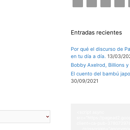
Entradas recientes
Por qué el discurso de Pa
en tu día a día.
13/03/20
Bobby Axelrod, Billions y
El cuento del bambú japo
30/09/2021
<script async 
src="https://pagead2.goo
client=ca-pub-378072976
     crossorigin="anonym