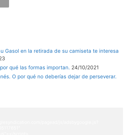
u Gasol en la retirada de su camiseta te interesa
23
 por qué las formas importan.
24/10/2021
nés. O por qué no deberías dejar de perseverar.
glesyndication.com/pagead/js/adsbygoogle.js?
5117651"

ous"></script>