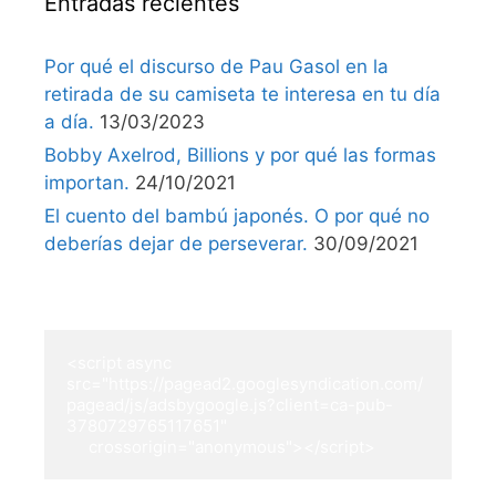
Entradas recientes
Por qué el discurso de Pau Gasol en la
retirada de su camiseta te interesa en tu día
a día.
13/03/2023
Bobby Axelrod, Billions y por qué las formas
importan.
24/10/2021
El cuento del bambú japonés. O por qué no
deberías dejar de perseverar.
30/09/2021
<script async 
src="https://pagead2.googlesyndication.com/
pagead/js/adsbygoogle.js?client=ca-pub-
3780729765117651"

     crossorigin="anonymous"></script>