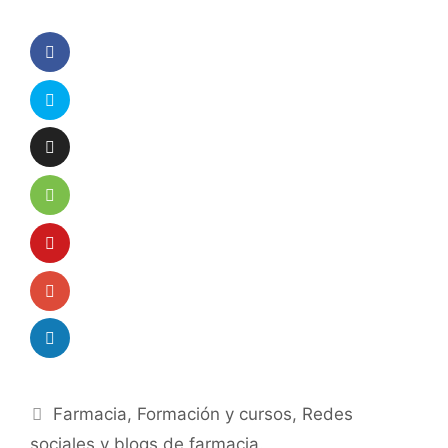
Categorías
Farmacia
,
Formación y cursos
,
Redes
sociales y blogs de farmacia.