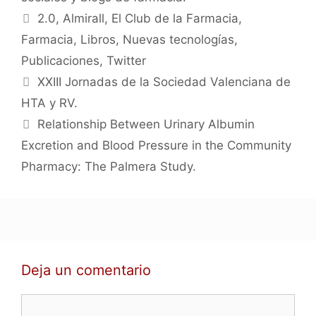
Etiquetas
2.0
,
Almirall
,
El Club de la Farmacia
,
Farmacia
,
Libros
,
Nuevas tecnologías
,
Publicaciones
,
Twitter
Navegación
XXIII Jornadas de la Sociedad Valenciana de
de
HTA y RV.
entradas
Relationship Between Urinary Albumin
Excretion and Blood Pressure in the Community
Pharmacy: The Palmera Study.
Deja un comentario
Comentario